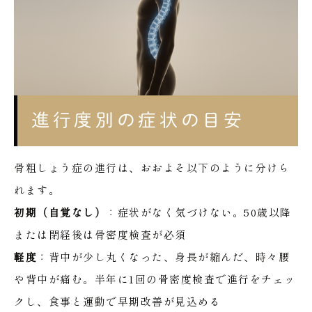
進行度別の症状の目安
骨粗しょう症の進行は、おおよそ以下のように分けら
れます。
初期（自覚なし）
：症状がなく気づけない。50歳以降
または閉経後は骨密度検査が必須
軽度
：背中が少し丸くなった、身長が縮んだ、時々腰
や背中が痛む。半年に1回の骨密度検査で進行をチェッ
クし、食事と運動で早期改善が見込める