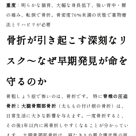
重度
：明らかな猫背、大幅な身長低下、強い背中・腰
の痛み、転倒で骨折。骨密度70%未満の状態で薬物療
法とリハビリが必要
骨折が引き起こす深刻なリ
スク〜なぜ早期発見が命を
守るのか
骨粗しょう症で怖いのは、骨折です。
特に
脊椎の圧迫
骨折
と
大腿骨頸部骨折
（太ももの付け根の骨折）は、
日常生活に大きな影響を与えます。一度骨折すると、
その後1年以内に再骨折しやすくなることが分かってい
ます。
大腿骨頸部骨折は、寝たきりや要介護状態の原