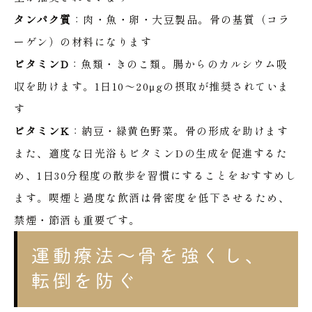
タンパク質
：肉・魚・卵・大豆製品。骨の基質（コラ
ーゲン）の材料になります
ビタミンD
：魚類・きのこ類。腸からのカルシウム吸
収を助けます。1日10〜20μgの摂取が推奨されていま
す
ビタミンK
：納豆・緑黄色野菜。骨の形成を助けます
また、適度な日光浴もビタミンDの生成を促進するた
め、1日30分程度の散歩を習慣にすることをおすすめし
ます。喫煙と過度な飲酒は骨密度を低下させるため、
禁煙・節酒も重要です。
運動療法〜骨を強くし、
転倒を防ぐ