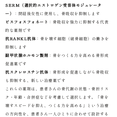
SERM（選択的エストロゲン受容体モジュレータ
ー）
：閉経後女性に使用し、骨吸収を抑制します
ビスフォスフォネート
：骨吸収を強力に抑制する代表
的な薬剤です
抗RANKL抗体
：骨を壊す細胞（破骨細胞）の働きを
抑制します
副甲状腺ホルモン製剤
：骨をつくる力を高める骨形成
促進薬です
抗スクレロスチン抗体
：骨形成を促進しながら骨吸収
も抑制する、新しい治療薬です
これらの薬剤は、患者さんの骨代謝の状態・骨折リス
ク・年齢・合併症などを考慮して選択します。「骨を
壊すスピードを抑え、つくる力を高める」という治療
の方向性を、患者さん一人ひとりに合わせて設計する