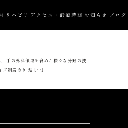
内
リハビリ
アクセス・診療時間
お知らせ
ブログ
の治療
自費診療
、 手の外科領域を含めた様々な分野の技
ブ制度あり 勉 […]