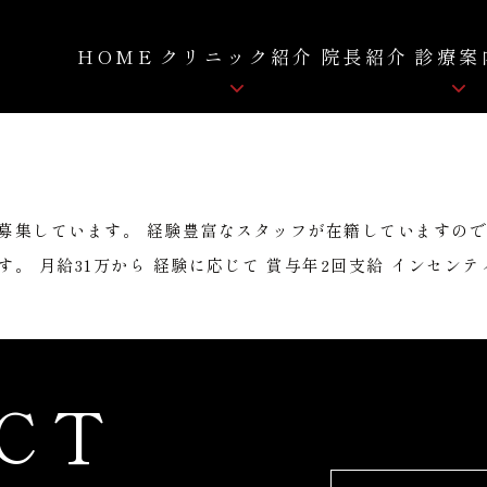
HOME
クリニック紹介
院長紹介
診療案
骨粗しょう症
クリニック紹介
ロコモティブシンドローム
院内紹介
痛み
募集しています。 経験豊富なスタッフが在籍していますので
FC-FD療法
自費リハビリ
拡散型圧力波治療
。 月給31万から 経験に応じて 賞与年2回支給 インセンティ
CT