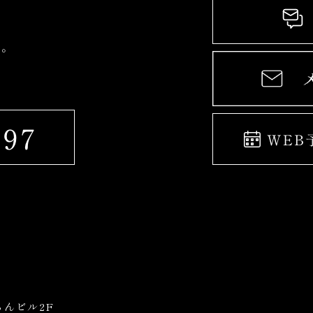
す。
ずらんビル2F