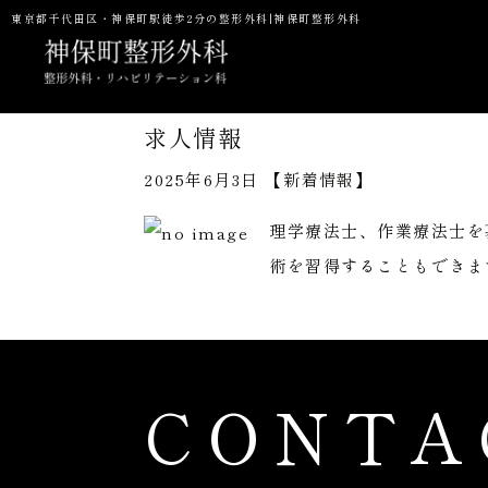
東京都千代田区・神保町駅徒歩2分の整形外科|神保町整形外科
求人情報
2025年6月3日 【
新着情報
】
当院の特徴
一般整形・スポーツ整形外科
初診の方へ
理学療法士、作業療法士を
予防接種
NMN点滴
P
術を習得することもできます
CONTA