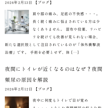
2026年2月13日 【
ブログ
】
肩や膝の痛み、足底の不快感・・・。
長く続く痛みに悩まされている方は少
なくありません。 湿布や投薬、リハビ
リを続けても改善が見られない場合、
新たな選択肢として注目されているのが「体外衝撃波
治療」です。 手術を必要とせず、体 […]
夜間にトイレが近くなるのはなぜ？夜間
頻尿の原因を解説
2026年2月12日 【
ブログ
】
夜中に何度もトイレで目が覚め
る・・・ こうした夜間頻尿の悩みを抱