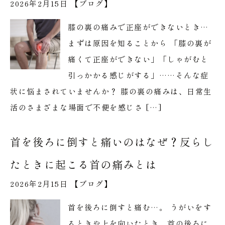
2026年2月15日 【
ブログ
】
膝の裏の痛みで正座ができないとき…
まずは原因を知ることから 「膝の裏が
痛くて正座ができない」「しゃがむと
引っかかる感じがする」……そんな症
状に悩まされていませんか？ 膝の裏の痛みは、日常生
活のさまざまな場面で不便を感じさ […]
首を後ろに倒すと痛いのはなぜ？反らし
たときに起こる首の痛みとは
2026年2月15日 【
ブログ
】
首を後ろに倒すと痛む…。 うがいをす
るときや上を向いたとき、首の後ろに