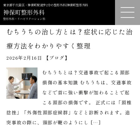
東京都千代田区・神保町駅徒歩2分の整形外科|神保町整形外科
むちうちの治し方とは？症状に応じた治
療方法をわかりやすく整理
2026年2月16日 【
ブログ
】
むちうちとは？交通事故で起こる頚部
損傷の基本知識 むちうちは、交通事故
などで首に強い衝撃が加わることで起
こる頚部の損傷です。 正式には「頚椎
捻挫」「外傷性頚部症候群」などと診断されます。追
突事故の際に、頭部が鞭のようにし […]