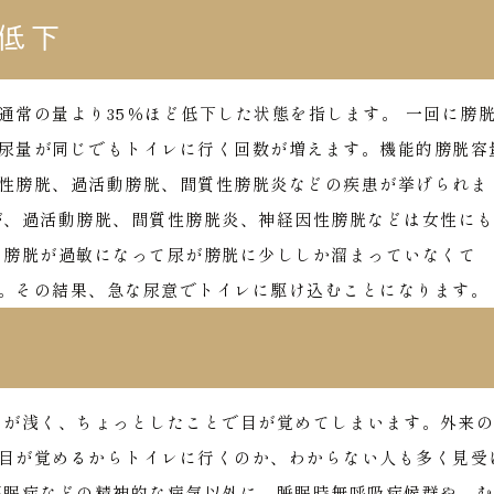
の低下
通常の量より35％ほど低下した状態を指します。
一回に膀
尿量が同じでもトイレに行く回数が増えます。機能的膀胱容
性膀胱、過活動膀胱、間質性膀胱炎などの疾患が挙げられま
が、過活動膀胱、間質性膀胱炎、神経因性膀胱などは女性に
、膀胱が過敏になって尿が膀胱に少ししか溜まっていなくて
。その結果、急な尿意でトイレに駆け込むことになります。
りが浅く、ちょっとしたことで目が覚めてしまいます。外来
目が覚めるからトイレに行くのか、わからない人も多く見受
不眠症などの精神的な病気以外に、睡眠時無呼吸症候群や、