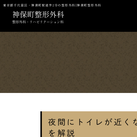
東京都千代田区・神保町駅徒歩2分の整形外科|神保町整形外科
当院の特徴
一般整形・スポーツ整形外科
初診の方へ
予防接種
NMN点滴
P
夜間にトイレが近く
を解説