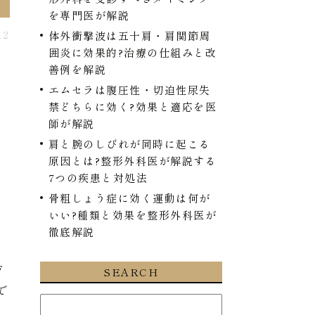
を専門医が解説
12
体外衝撃波は五十肩・肩関節周
囲炎に効果的?治療の仕組みと改
善例を解説
エムセラは腹圧性・切迫性尿失
禁どちらに効く?効果と適応を医
師が解説
肩と腕のしびれが同時に起こる
原因とは?整形外科医が解説する
7つの疾患と対処法
骨粗しょう症に効く運動は何が
いい?種類と効果を整形外科医が
徹底解説
り
お
SEARCH
で
睡