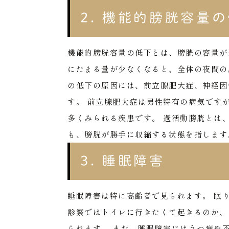
2. 機能的膀胱容量
機能的膀胱容量の低下とは、膀胱の容量が
にたまる量が少なくなると、全体の夜間の
の低下の原因には、前立腺肥大症、神経因
す。
前立腺肥大症は男性特有の病気です
多くみられる疾患です。
過活動膀胱とは
も、膀胱が勝手に収縮する状態を指します
3. 睡眠障害
睡眠障害は特に高齢者で見られます。
眠
診察ではトイレに行きたくて起きるのか、
られます。
また、睡眠障害にはうつ病や