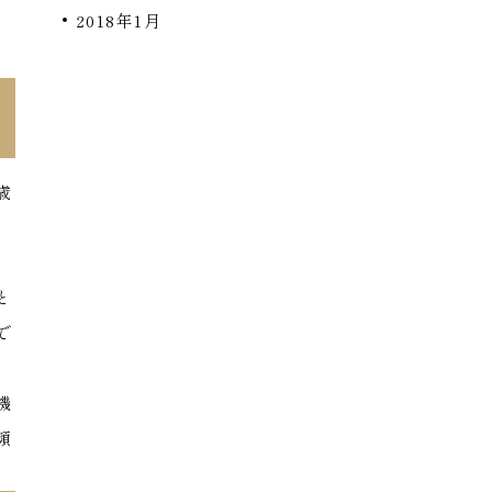
2018年1月
歳
に
と
で
病
機
頻