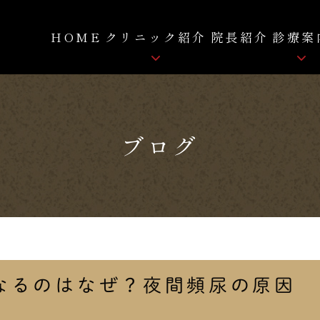
HOME
クリニック紹介
院長紹介
診療案
骨粗しょう症
クリニック紹介
ロコモティブシンドローム
ブログ
院内紹介
痛み
FC-FD療法
自費リハビリ
拡散型圧力波治療
なるのはなぜ？夜間頻尿の原因