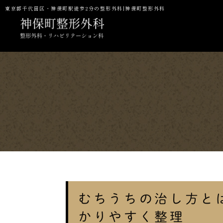
東京都千代田区・神保町駅徒歩2分の整形外科|神保町整形外科
当院の特徴
一般整形・スポーツ整形外科
初診の方へ
予防接種
NMN点滴
P
むちうちの治し方と
かりやすく整理