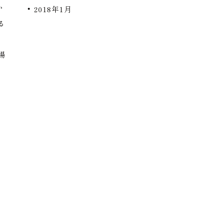
か
2018年1月
る
の
場