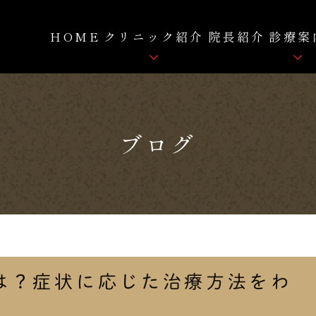
HOME
クリニック紹介
院長紹介
診療案
骨粗しょう症
クリニック紹介
ロコモティブシンドローム
ブログ
院内紹介
痛み
FC-FD療法
自費リハビリ
拡散型圧力波治療
は？症状に応じた治療方法をわ