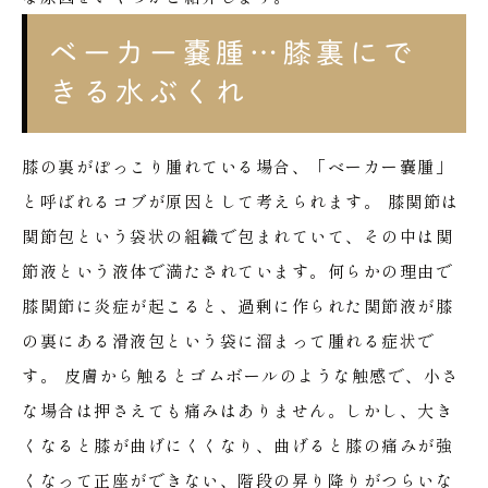
ベーカー嚢腫…膝裏にで
きる水ぶくれ
膝の裏がぽっこり腫れている場合、「ベーカー嚢腫」
と呼ばれるコブが原因として考えられます。
膝関節は
関節包という袋状の組織で包まれていて、その中は関
節液という液体で満たされています。何らかの理由で
膝関節に炎症が起こると、過剰に作られた関節液が膝
の裏にある滑液包という袋に溜まって腫れる症状で
す。
皮膚から触るとゴムボールのような触感で、小さ
な場合は押さえても痛みはありません。しかし、大き
くなると膝が曲げにくくなり、曲げると膝の痛みが強
くなって正座ができない、階段の昇り降りがつらいな