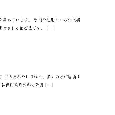
を集めています。 手術や注射といった侵襲
待される治療法です。 […]
？ 首の痛みやしびれは、多くの方が経験す
神保町整形外科の院長 […]
安