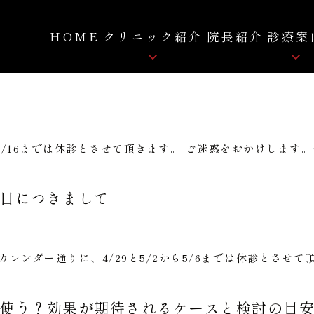
HOME
クリニック紹介
院長紹介
診療案
骨粗しょう症
クリニック紹介
ロコモティブシンドローム
院内紹介
痛み
ら8/16までは休診とさせて頂きます。 ご迷惑をおかけしま
FC-FD療法
自費リハビリ
拡散型圧力波治療
日につきまして
レンダー通りに、4/29と5/2から5/6までは休診とさせ
使う？効果が期待されるケースと検討の目