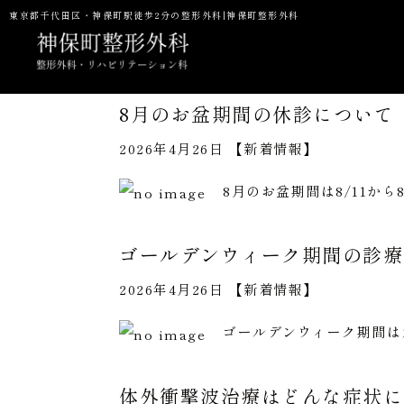
東京都千代田区・神保町駅徒歩2分の整形外科|神保町整形外科
8月のお盆期間の休診について
2026年4月26日 【
新着情報
】
当院の特徴
一般整形・スポーツ整形外科
初診の方へ
8月のお盆期間は8/11か
予防接種
NMN点滴
P
ゴールデンウィーク期間の診療
2026年4月26日 【
新着情報
】
ゴールデンウィーク期間はカ
体外衝撃波治療はどんな症状に