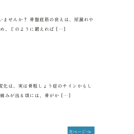
いませんか？ 骨盤底筋の衰えは、尿漏れや
、どのように鍛えれば […]
説
変化は、実は骨粗しょう症のサインかもし
みが出る頃には、骨がか […]
次ページへ