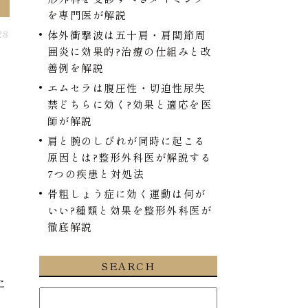
を専門医が解説
28
体外衝撃波は五十肩・肩関節周
囲炎に効果的?治療の仕組みと改
善例を解説
エムセラは腹圧性・切迫性尿失
禁どちらに効く?効果と適応を医
師が解説
肩と腕のしびれが同時に起こる
原因とは?整形外科医が解説する
7つの疾患と対処法
骨粗しょう症に効く運動は何が
いい?種類と効果を整形外科医が
徹底解説
い
リ
SEARCH
こ
の