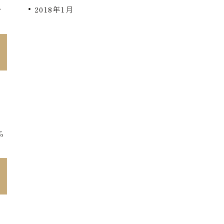
2018年1月
を
発
、
ら