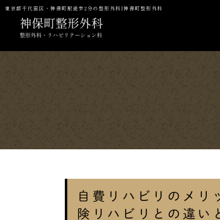
東京都千代田区・神保町駅徒歩2分の整形外科|神保町整形外科
当院の特徴
一般整形・スポーツ整形外科
初診の方へ
予防接種
NMN点滴
P
自費リハビリのメリ
険リハビリとの違い