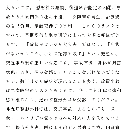
大きいです。
慰謝料の減額、後遺障害認定の困難、事
故との因果関係の証明不能、二次障害の発生、治療費
の自己負担、示談交渉での不利……これらのリスクは
すべて、早期受診と継続通院によって大幅に軽減でき
ます。
「症状がないから大丈夫」ではなく、「症状
がないからこそ、早めに記録を残す」という発想が、
交通事故後の正しい対応です。
事故直後は身体が興奮
状態にあり、痛みを感じにくいことを忘れないでくだ
さい。数日後から症状が現れることも多く、放置すれ
ば二次障害のリスクもあります。
少しでも身体に違和
感を感じたら、迷わず整形外科を受診してください。
神保町整形外科では、交通事故によるむち打ち・怪
我・リハビリでお悩みの方への対応に力を入れていま
す。整形外科専門医による診断と最適な治療、国家資