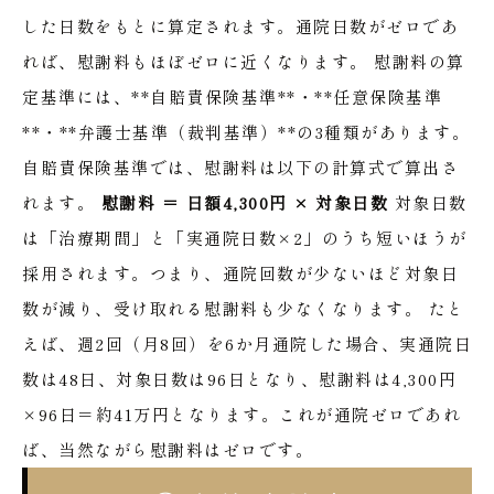
した日数をもとに算定されます。通院日数がゼロであ
れば、慰謝料もほぼゼロに近くなります。
慰謝料の算
定基準には、**自賠責保険基準**・**任意保険基準
**・**弁護士基準（裁判基準）**の3種類があります。
自賠責保険基準では、慰謝料は以下の計算式で算出さ
れます。
慰謝料 ＝ 日額4,300円 × 対象日数
対象日数
は「治療期間」と「実通院日数×2」のうち短いほうが
採用されます。つまり、通院回数が少ないほど対象日
数が減り、受け取れる慰謝料も少なくなります。
たと
えば、週2回（月8回）を6か月通院した場合、実通院日
数は48日、対象日数は96日となり、慰謝料は4,300円
×96日＝約41万円となります。これが通院ゼロであれ
ば、当然ながら慰謝料はゼロです。