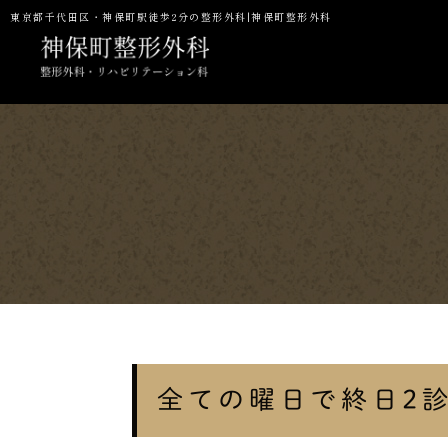
東京都千代田区・神保町駅徒歩2分の整形外科|神保町整形外科
当院の特徴
一般整形・スポーツ整形外科
初診の方へ
予防接種
NMN点滴
P
全ての曜日で終日2