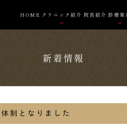
HOME
クリニック紹介
院長紹介
診療案
骨粗しょう症
クリニック紹介
新着情報
ロコモティブシンドローム
院内紹介
痛み
FC-FD療法
自費リハビリ
拡散型圧力波治療
診体制となりました