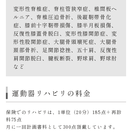
変形性脊椎症、脊柱管狭窄症、椎間板ヘ
ルニア、脊椎圧迫骨折、後縦靭帯骨化
症、膝前十字靭帯損傷、膝半月板損傷、
反復性膝蓋骨脱臼、変形性膝関節症、変
形性股関節症、大腿骨頭壊死症、大腿骨
頚部骨折、足関節捻挫、五十肩、反復性
肩関節脱臼、腱板断裂、野球肩、野球肘
など
運動器リハビリの料金
保険でのリハビリは、1単位（20分）185点＋再診
料75点
月に一回計画書料として300点頂戴しています。