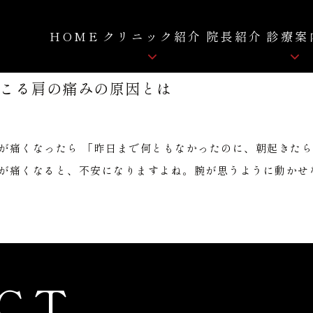
HOME
クリニック紹介
院長紹介
診療案
こる肩の痛みの原因とは
骨粗しょう症
クリニック紹介
ロコモティブシンドローム
院内紹介
痛み
が痛くなったら 「昨日まで何ともなかったのに、朝起きたら
FC-FD療法
自費リハビリ
拡散型圧力波治療
が痛くなると、不安になりますよね。腕が思うように動かせな
CT