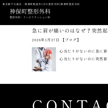
東京都千代田区・神保町駅徒歩2分の整形外科|神保町整形外科
急に肩が痛いのはなぜ？突然起
2026年1月27日 【
ブログ
】
当院の特徴
一般整形・スポーツ整形外科
初診の方へ
心当たりがないのに急に肩
予防接種
NMN点滴
P
心当たりがないのに突然肩
CONTA