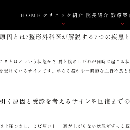
HOME
クリニック紹介
院長紹介
診療案
原因とは?整形外科医が解説する7つの疾患
骨粗しょう症
クリニック紹介
ロコモティブシンドローム
院内紹介
痛み
こるとはどういう状態か？ 肩と腕のしびれが同時に起こる
FC-FD療法
自費リハビリ
拡散型圧力波治療
を受けているサインです。単なる疲れや一時的な血行不良と混
引く原因と受診を考えるサインや回復まで
以上経つのに、まだ痛い」 「肩が上がらない状態がずっと続