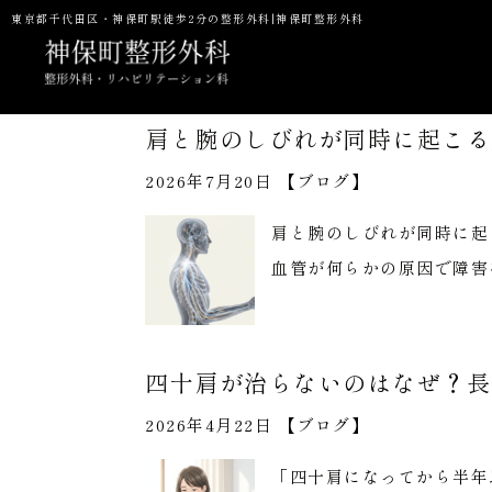
東京都千代田区・神保町駅徒歩2分の整形外科|神保町整形外科
肩と腕のしびれが同時に起こる
2026年7月20日 【
ブログ
】
当院の特徴
一般整形・スポーツ整形外科
初診の方へ
肩と腕のしびれが同時に起
予防接種
NMN点滴
P
血管が何らかの原因で障害
四十肩が治らないのはなぜ？長
2026年4月22日 【
ブログ
】
「四十肩になってから半年