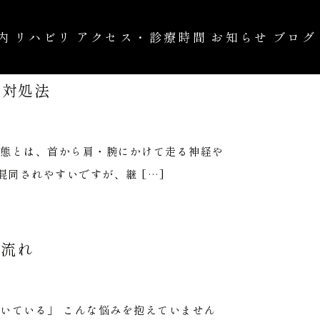
内
リハビリ
アクセス・診療時間
お知らせ
ブログ
と対処法
の治療
自費診療
状態とは、首から肩・腕にかけて走る神経や
同されやすいですが、継 […]
の流れ
いている」 こんな悩みを抱えていません