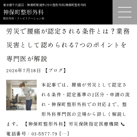
東京都千代田区・神保町駅徒歩2分の整形外科|神保町整形外科
労災で腰痛が認定される条件とは？業務
災害として認められる7つのポイントを
専門医が解説
2026年7月18日 【
ブログ
】
本記事では、腰痛が労災として認定さ
れる条件・認定基準の2区分・申請の流
れ・神保町整形外科での対応まで、整
形外科専門医の立場から詳しく解説し
ます。 【神保町整形外科】労災保険指定医療機関 📞
電話番号：03-5577-79 […]